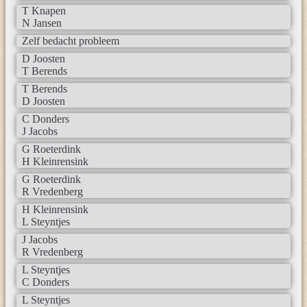
T Knapen
N Jansen
Zelf bedacht probleem
D Joosten
T Berends
T Berends
D Joosten
C Donders
J Jacobs
G Roeterdink
H Kleinrensink
G Roeterdink
R Vredenberg
H Kleinrensink
L Steyntjes
J Jacobs
R Vredenberg
L Steyntjes
C Donders
L Steyntjes