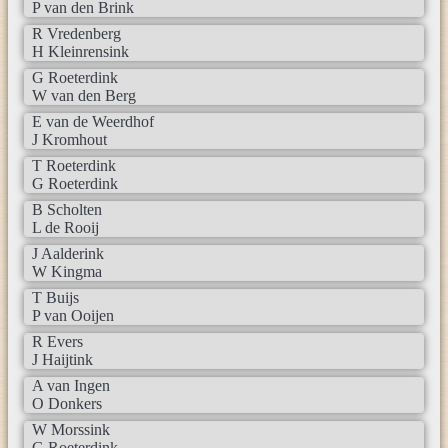
P van den Brink
R Vredenberg
H Kleinrensink
G Roeterdink
W van den Berg
E van de Weerdhof
J Kromhout
T Roeterdink
G Roeterdink
B Scholten
L de Rooij
J Aalderink
W Kingma
T Buijs
P van Ooijen
R Evers
J Haijtink
A van Ingen
O Donkers
W Morssink
G Roeterdink