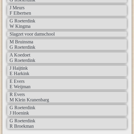
J Meurs
F Elbertsen
G Roeterdink
W Kingma
Slagzet voor damschool
M Bruinsma
G Roeterdink
A Koedoet
G Roeterdink
J Haijtink
E Harkink
E Evers
E Weijman
R Evers
M Klein Kranenbarg
G Roeterdink
J Hoenink
G Roeterdink
R Broekman