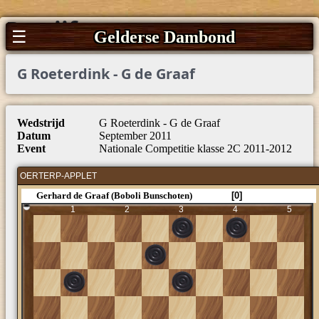
Partijfragmenten
☰
Gelderse Dambond
G Roeterdink - G de Graaf
Wedstrijd
G Roeterdink - G de Graaf
Datum
September 2011
Event
Nationale Competitie klasse 2C 2011-2012
OERTERP-APPLET
Gerhard de Graaf (Boboli Bunschoten)
[0]
1
2
3
4
5
6
16