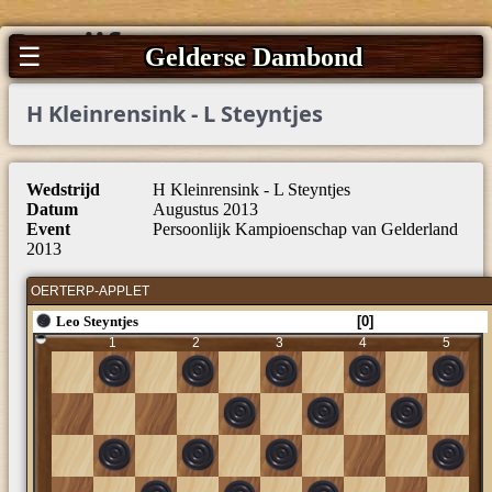
Partijfragmenten
☰
Gelderse Dambond
H Kleinrensink - L Steyntjes
Wedstrijd
H Kleinrensink - L Steyntjes
Datum
Augustus 2013
Event
Persoonlijk Kampioenschap van Gelderland
2013
OERTERP-APPLET
Leo Steyntjes
[0]
1
2
3
4
5
6