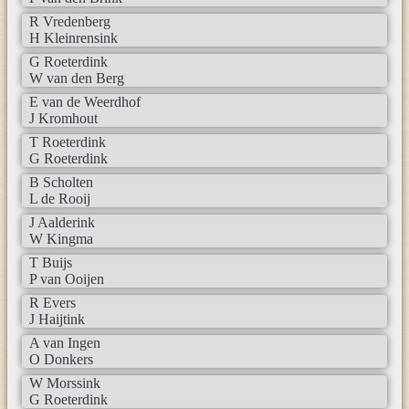
R Vredenberg
H Kleinrensink
G Roeterdink
W van den Berg
E van de Weerdhof
J Kromhout
T Roeterdink
G Roeterdink
B Scholten
L de Rooij
J Aalderink
W Kingma
T Buijs
P van Ooijen
R Evers
J Haijtink
A van Ingen
O Donkers
W Morssink
G Roeterdink