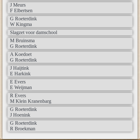
J Meurs
F Elbertsen
G Roeterdink
W Kingma
Slagzet voor damschool
M Bruinsma
G Roeterdink
A Koedoet
G Roeterdink
J Haijtink
E Harkink
E Evers
E Weijman
R Evers
M Klein Kranenbarg
G Roeterdink
J Hoenink
G Roeterdink
R Broekman