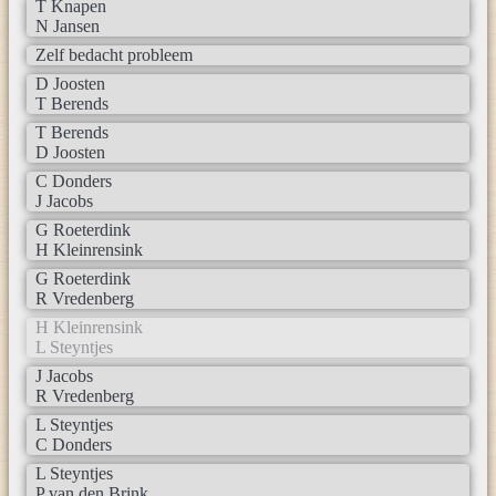
T Knapen
N Jansen
Zelf bedacht probleem
D Joosten
T Berends
T Berends
D Joosten
C Donders
J Jacobs
G Roeterdink
H Kleinrensink
G Roeterdink
R Vredenberg
H Kleinrensink
L Steyntjes
J Jacobs
R Vredenberg
L Steyntjes
C Donders
L Steyntjes
P van den Brink