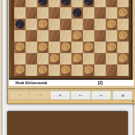
16
26
36
46
Henk Kleinrensink
[2]