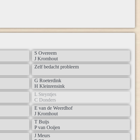
S Overeem
J Kromhout
Zelf bedacht probleem
G Roeterdink
H Kleinrensink
L Steyntjes
C Donders
E van de Weerdhof
J Kromhout
T Buijs
P van Ooijen
J Meurs