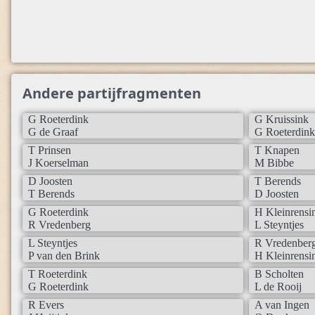
Andere partijfragmenten
G Roeterdink
G Kruissink
G de Graaf
G Roeterdink
T Prinsen
T Knapen
J Koerselman
M Bibbe
D Joosten
T Berends
T Berends
D Joosten
G Roeterdink
H Kleinrensi
R Vredenberg
L Steyntjes
L Steyntjes
R Vredenber
P van den Brink
H Kleinrensi
T Roeterdink
B Scholten
G Roeterdink
L de Rooij
R Evers
A van Ingen