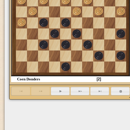
35
25
15
5
Coen Donders
[2]