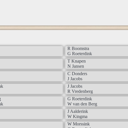
R Boomstra
G Roeterdink
T Knapen
N Jansen
C Donders
J Jacobs
nk
J Jacobs
R Vredenberg
g
G Roeterdink
nk
W van den Berg
J Aalderink
W Kingma
W Morssink