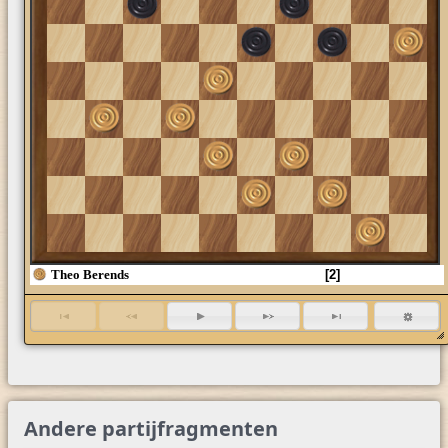
16
26
36
46
Theo Berends
[2]
Andere partijfragmenten