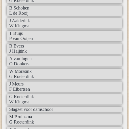
G Roeterdink
B Scholten
L de Rooij
J Aalderink
W Kingma
T Buijs
P van Ooijen
R Evers
J Haijtink
A van Ingen
O Donkers
W Morssink
G Roeterdink
J Meurs
F Elbertsen
G Roeterdink
W Kingma
Slagzet voor damschool
M Bruinsma
G Roeterdink