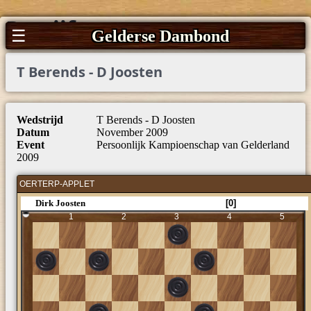
Partijfragmenten
☰
Gelderse Dambond
T Berends - D Joosten
Wedstrijd
T Berends - D Joosten
Datum
November 2009
Event
Persoonlijk Kampioenschap van Gelderland
2009
OERTERP-APPLET
Dirk Joosten
[0]
1
2
3
4
5
6