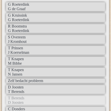
G Roeterdink
G de Graaf
G Kruissink
G Roeterdink
R Boomstra
G Roeterdink
S Overeem
J Kromhout
T Prinsen
J Koerselman
T Knapen
M Bibbe
T Knapen
N Jansen
Zelf bedacht probleem
D Joosten
T Berends
T Berends
D Joosten
C Donders