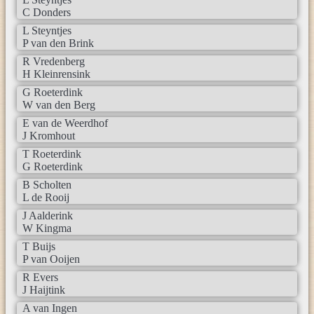
C Donders
L Steyntjes
P van den Brink
R Vredenberg
H Kleinrensink
G Roeterdink
W van den Berg
E van de Weerdhof
J Kromhout
T Roeterdink
G Roeterdink
B Scholten
L de Rooij
J Aalderink
W Kingma
T Buijs
P van Ooijen
R Evers
J Haijtink
A van Ingen