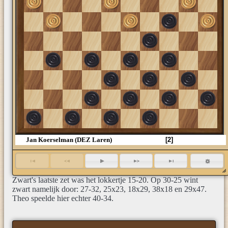
35
25
15
5
Jan Koerselman (DEZ Laren)
[2]
Zwart's laatste zet was het lokkertje 15-20. Op 30-25 wint
zwart namelijk door: 27-32, 25x23, 18x29, 38x18 en 29x47.
Theo speelde hier echter 40-34.