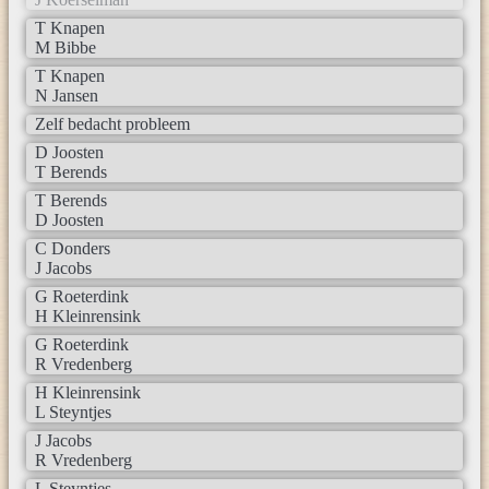
T Knapen
M Bibbe
T Knapen
N Jansen
Zelf bedacht probleem
D Joosten
T Berends
T Berends
D Joosten
C Donders
J Jacobs
G Roeterdink
H Kleinrensink
G Roeterdink
R Vredenberg
H Kleinrensink
L Steyntjes
J Jacobs
R Vredenberg
L Steyntjes