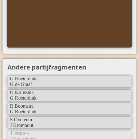
Andere partijfragmenten
G Roeterdink
G de Graaf
G Kruissink
G Roeterdink
R Boomstra
G Roeterdink
S Overeem
J Kromhout
T Prinsen
J Koerselman