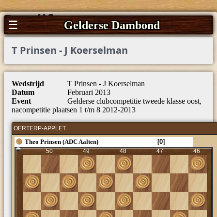
Partijfragmenten
☰
Gelderse Dambond
T Prinsen - J Koerselman
Wedstrijd
T Prinsen - J Koerselman
Datum
Februari 2013
Event
Gelderse clubcompetitie tweede klasse oost,
nacompetitie plaatsen 1 t/m 8 2012-2013
OERTERP-APPLET
Theo Prinsen (ADC Aalten)
[0]
50
49
48
47
46
45