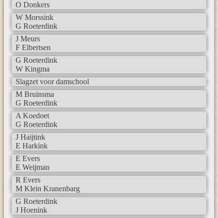
O Donkers
W Morssink
G Roeterdink
J Meurs
F Elbertsen
G Roeterdink
W Kingma
Slagzet voor damschool
M Bruinsma
G Roeterdink
A Koedoet
G Roeterdink
J Haijtink
E Harkink
E Evers
E Weijman
R Evers
M Klein Kranenbarg
G Roeterdink
J Hoenink